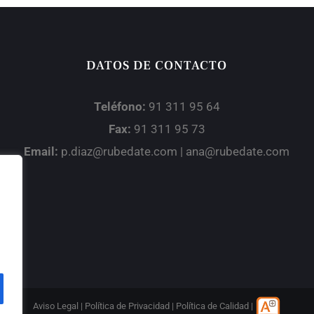
DATOS DE CONTACTO
Teléfono:
91 311 95 64
Fax:
91 311 95 73
Email:
p.diaz@rubedate.com | ana@rubedate.com
Aviso Legal
|
Política de Privacidad
|
Política de Calidad
|