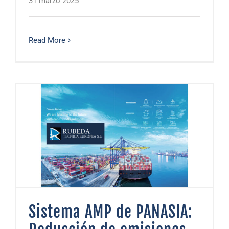
31 marzo 2025
Read More
Sistema AMP de PANASIA: Reducción de emisiones en Puerto 2025
Sistema AMP de PANASIA: