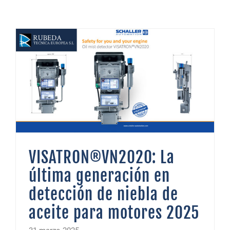
VISATRON®VN2020: La última generación en detección de niebla de aceite para motores 2025
VISATRON®VN2020: La
última generación en
detección de niebla de
aceite para motores 2025