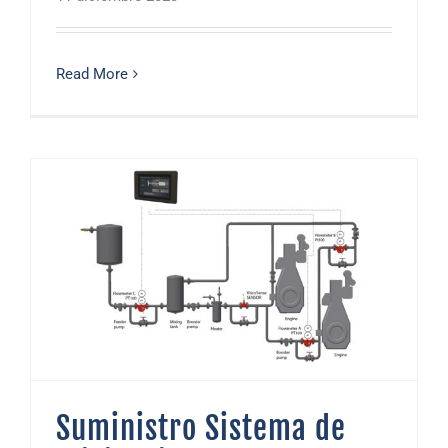
Read More
Suministro Sistema de eficiencia VAF para el buque Sicilia (Balearia)
Suministro Sistema de