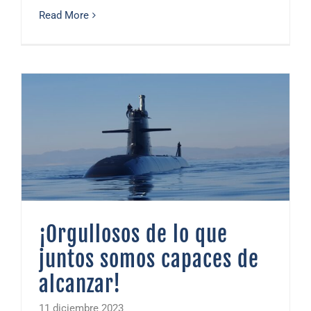
Read More
¡Orgullosos de lo que juntos somos capaces de alcanzar!
¡Orgullosos de lo que
juntos somos capaces de
alcanzar!
11 diciembre 2023