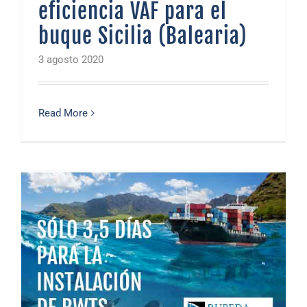
eficiencia VAF para el
buque Sicilia (Balearia)
3 agosto 2020
Read More
Sólo 3,5 días para la instalación de BWTS