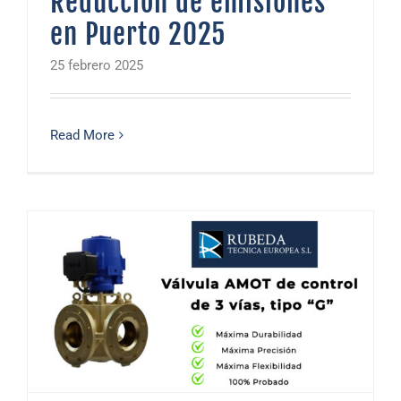
Reducción de emisiones
en Puerto 2025
25 febrero 2025
Read More
Soluciones Integrales para el Sector Naval e Industrial 2025