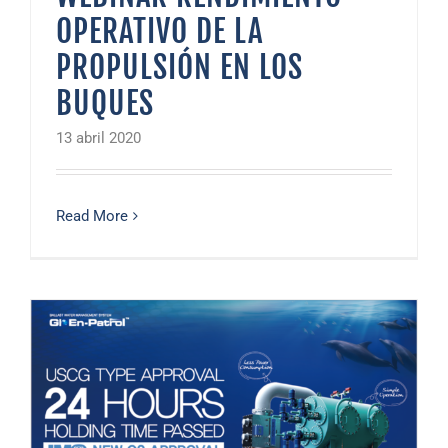
OPERATIVO DE LA
PROPULSIÓN EN LOS
BUQUES
13 abril 2020
Read More
Nueva certificación US Coast Guard, GloenPatrol BWTS