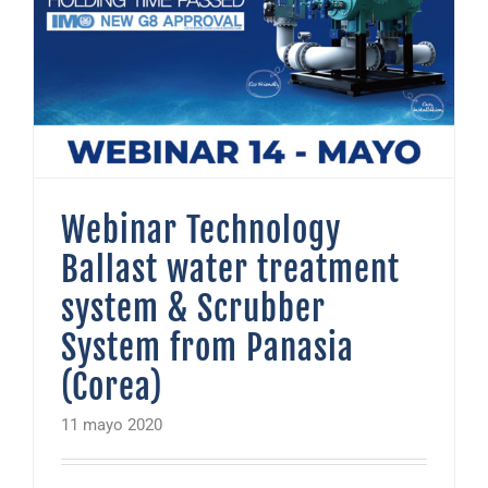
Webinar Technology Ballast water treatment system & Scrubber System from Panasia (Corea)
Webinar Technology
Ballast water treatment
system & Scrubber
System from Panasia
(Corea)
11 mayo 2020