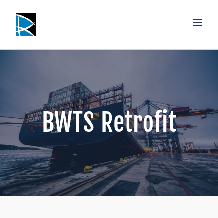
Saltar
al
contenido
BWTS Retrofit