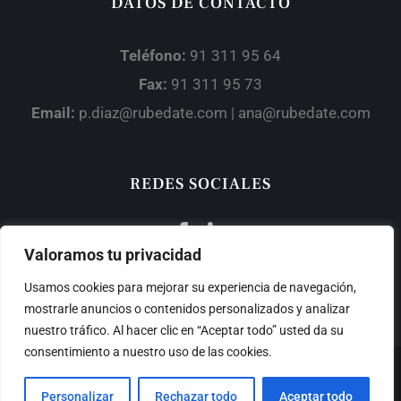
DATOS DE CONTACTO
Teléfono:
91 311 95 64
Fax:
91 311 95 73
Email:
p.diaz@rubedate.com | ana@rubedate.com
REDES SOCIALES
Valoramos tu privacidad
Usamos cookies para mejorar su experiencia de navegación,
mostrarle anuncios o contenidos personalizados y analizar
nuestro tráfico. Al hacer clic en “Aceptar todo” usted da su
consentimiento a nuestro uso de las cookies.
Aviso Legal
|
Política de Privacidad
|
Política de Calidad
|
Personalizar
Rechazar todo
Aceptar todo